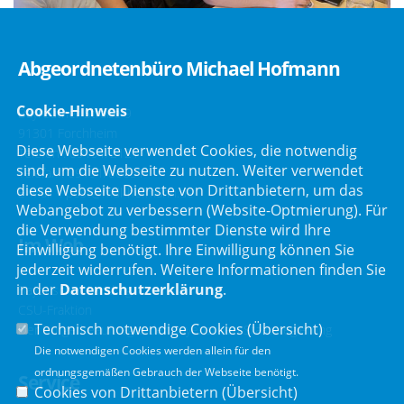
Abgeordnetenbüro Michael Hofmann
Cookie-Hinweis
Bayreuther Straße 9
91301 Forchheim
Diese Webseite verwendet Cookies, die notwendig
Telefon :
09191/2121
sind, um die Webseite zu nutzen. Weiter verwendet
Telefax : 09191/80051
diese Webseite Dienste von Drittanbietern, um das
E-Mail :
post@mdl-hofmann.de
Webangebot zu verbessern (Website-Optmierung). Für
die Verwendung bestimmter Dienste wird Ihre
Im Web
Einwilligung benötigt. Ihre Einwilligung können Sie
jederzeit widerrufen. Weitere Informationen finden Sie
in der
Datenschutzerklärung
.
Bayerischer Landtag
CSU-Fraktion
Technisch notwendige Cookies (
Übersicht
)
Der Bürgerbeauftragte der Bayerischen Staatsregierung
Die notwendigen Cookies werden allein für den
ordnungsgemäßen Gebrauch der Webseite benötigt.
Service
Cookies von Drittanbietern (
Übersicht
)