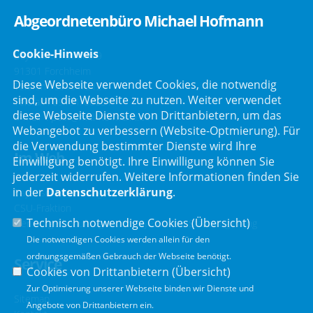
Abgeordnetenbüro Michael Hofmann
Cookie-Hinweis
Bayreuther Straße 9
91301 Forchheim
Diese Webseite verwendet Cookies, die notwendig
Telefon :
09191/2121
sind, um die Webseite zu nutzen. Weiter verwendet
Telefax : 09191/80051
diese Webseite Dienste von Drittanbietern, um das
E-Mail :
post@mdl-hofmann.de
Webangebot zu verbessern (Website-Optmierung). Für
die Verwendung bestimmter Dienste wird Ihre
Im Web
Einwilligung benötigt. Ihre Einwilligung können Sie
jederzeit widerrufen. Weitere Informationen finden Sie
in der
Datenschutzerklärung
.
Bayerischer Landtag
CSU-Fraktion
Technisch notwendige Cookies (
Übersicht
)
Der Bürgerbeauftragte der Bayerischen Staatsregierung
Die notwendigen Cookies werden allein für den
ordnungsgemäßen Gebrauch der Webseite benötigt.
Service
Cookies von Drittanbietern (
Übersicht
)
Zur Optimierung unserer Webseite binden wir Dienste und
Sitemap
Angebote von Drittanbietern ein.