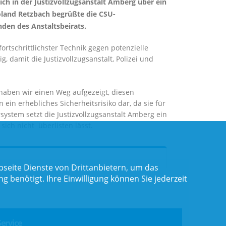
ich in der Justizvollzugsanstalt Amberg über ein
 Roland Retzbach begrüßte die CSU-
den des Anstaltsbeirats.
ortschrittlichster Technik gegen potenzielle
damit die Justizvollzugsanstalt, Polizei und
 haben wir einen Weg aufgezeigt, diesen
ein erhebliches Sicherheitsrisiko dar, da sie für
stem setzt die Justizvollzugsanstalt Amberg ein
sich nicht überlisten lässt.
seite Dienste von Drittanbietern, um das
benötigt. Ihre Einwilligung können Sie jederzeit
Service