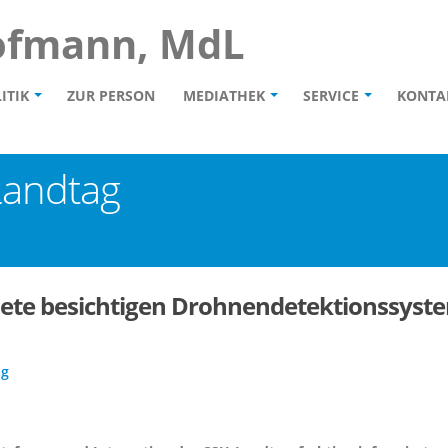
ofmann, MdL
ITIK
ZUR PERSON
MEDIATHEK
SERVICE
KONTA
Landtag
te besichtigen Drohnendetektionssystem 
ag