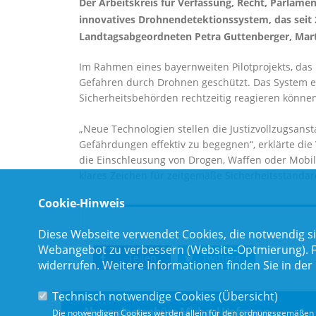
Der Arbeitskreis für Verfassung, Recht, Parlame
innovatives Drohnendetektionssystem, das seit 20
Landtagsabgeordneten Petra Guttenberger, Marti
Im Rahmen eines bayernweiten Pilotprojekts, das i
Gefahren durch Drohnen geschützt. Das System erk
Sicherheitsbehörden rechtzeitig reagieren können
Neue Technologien stellen die Justizvollzugsanst
Gefährdungen effektiv zu begegnen“, erklärte die 
die Einschleusung von Drogen, Waffen oder Mobil
klares Zeichen für zeitgemäße Sicherheitsstandard
Cookie-Hinweis
Diese Webseite verwendet Cookies, die notwendig si
Webangebot zu verbessern (Website-Optmierung). Für
Teilen
Twittern
widerrufen. Weitere Informationen finden Sie in der
Technisch notwendige Cookies (
Übersicht
)
Abgeordnetenbüro Michael Hofmann
Die notwendigen Cookies werden allein für den ordnungsgemäßen 