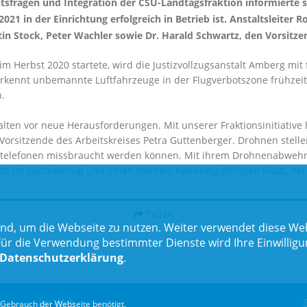
ntsfragen und Integration der CSU-Landtagsfraktion informierte s
21 in der Einrichtung erfolgreich in Betrieb ist. Anstaltsleiter
n Stock, Peter Wachler sowie Dr. Harald Schwartz, den Vorsitzen
m Herbst 2020 startete, wird die Justizvollzugsanstalt Amberg mit f
ennt unbemannte Luftfahrzeuge in der Flugverbotszone frühzeitig, 
.
alten vor neue Herausforderungen. Mit unserer Fraktionsinitiative
Vorsitzende des Arbeitskreises Petra Guttenberger. Drohnen stellen 
telefonen missbraucht werden können. Mit ihrem Drohnenabwehrsy
s im Justizvollzug und einen starken, handlungsfähigen Staat, der 
Teilen
nd, um die Webseite zu nutzen. Weiter verwendet diese Web
 die Verwendung bestimmter Dienste wird Ihre Einwilligung 
Datenschutzerklärung
.
Im Web
Gebrauch der Webseite benötigt.