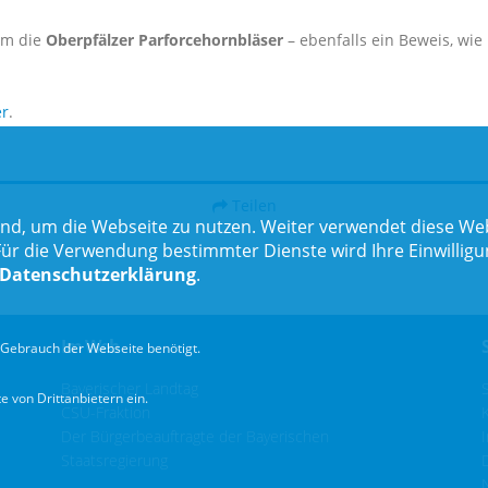
em die
Oberpfälzer Parforcehornbläser
– ebenfalls ein Beweis, wie
er
.
Teilen
nd, um die Webseite zu nutzen. Weiter verwendet diese Web
 die Verwendung bestimmter Dienste wird Ihre Einwilligung 
Datenschutzerklärung
.
Im Web
Gebrauch der Webseite benötigt.
Bayerischer Landtag
 von Drittanbietern ein.
CSU-Fraktion
Der Bürgerbeauftragte der Bayerischen
Staatsregierung