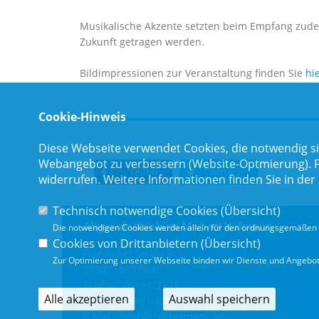
Musikalische Akzente setzten beim Empfang zud
Zukunft getragen werden.
Bildimpressionen zur Veranstaltung finden Sie
hi
Cookie-Hinweis
Diese Webseite verwendet Cookies, die notwendig si
Webangebot zu verbessern (Website-Optmierung). Für
Teilen
Twittern
widerrufen. Weitere Informationen finden Sie in der
Technisch notwendige Cookies (
Übersicht
)
Abgeordnetenbüro Michael Hofmann
Die notwendigen Cookies werden allein für den ordnungsgemäßen 
Cookies von Drittanbietern (
Übersicht
)
Bayreuther Straße 9
Zur Optimierung unserer Webseite binden wir Dienste und Angebote
91301 Forchheim
Telefon :
09191/2121
Alle akzeptieren
Auswahl speichern
Telefax : 09191/80051
E-Mail :
post@mdl-hofmann.de