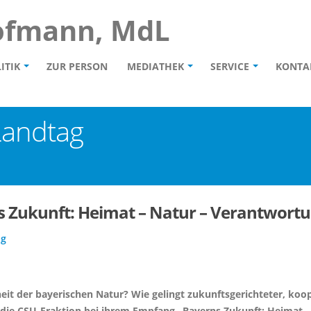
ofmann, MdL
ITIK
ZUR PERSON
MEDIATHEK
SERVICE
KONTA
Landtag
 Zukunft: Heimat – Natur – Verantwort
ag
it der bayerischen Natur? Wie gelingt zukunftsgerichteter, ko
die CSU-Fraktion bei ihrem Empfang „Bayerns Zukunft: Heimat –