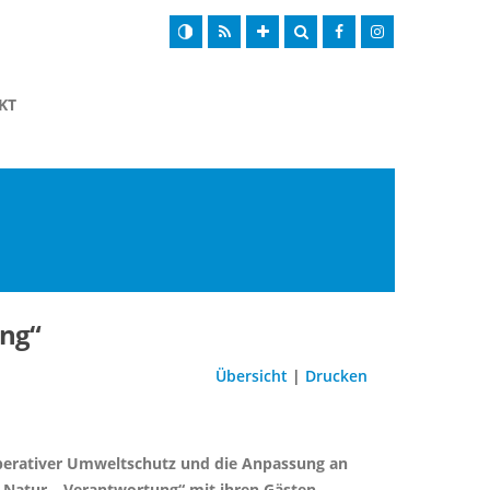
KT
ung“
Übersicht
|
Drucken
operativer Umweltschutz und die Anpassung an
 Natur – Verantwortung“ mit ihren Gästen